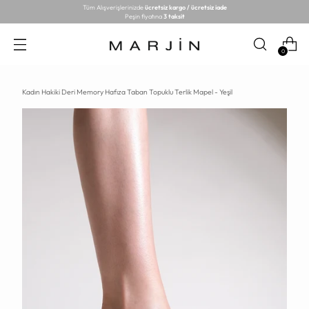
Tüm Alışverişlerinizde
ücretsiz kargo / ücretsiz iade
Peşin fiyatına
3 taksit
0
Kadın Hakiki Deri Memory Hafıza Taban Topuklu Terlik Mapel - Yeşil