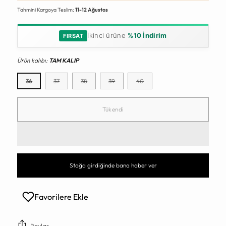
Tahmini Kargoya Teslim:
11-12 Ağustos
İkinci ürüne
%10 İndirim
FIRSAT
Ürün kalıbı:
TAM KALIP
36
37
38
39
40
Tükendi
Stoğa girdiğinde bana haber ver
Favorilere Ekle
Paylaş