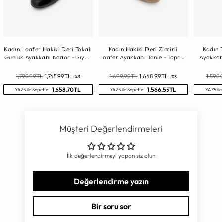
Kadın Loafer Hakiki Deri Tokalı
Kadın Hakiki Deri Zincirli
Kadın 
Günlük Ayakkabı Nador - Siyah
Loafer Ayakkabı Tanle - Toprak
Ayakkab
Rugan
Süet
Normal
Normal
Norma
1,799.99TL
1,745.99TL
1,699.99TL
1,648.99TL
1,599
-%3
-%3
Fiyat
Fiyat
Fiyat
1,658.70TL
1,566.55TL
YAZ5 ile Sepette
YAZ5 ile Sepette
YAZ5 ile
Müşteri Değerlendirmeleri
İlk değerlendirmeyi yapan siz olun
Değerlendirme yazın
Bir soru sor