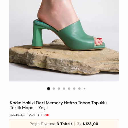
Kadın Hakiki Deri Memory Hafıza Taban Topuklu
Terlik Mapel - Yeşil
Normal
399.00TL
369.00TL
-%8
Fiyat
Peşin Fiyatına
3 Taksit
3x
₺123,00