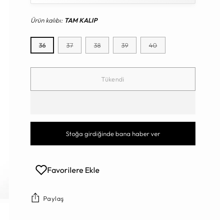
Ürün kalıbı:
TAM KALIP
36
37
38
39
40
Tükendi
Stoğa girdiğinde bana haber ver
Favorilere Ekle
Paylaş