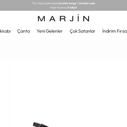
Tüm Alışverişlerinizde
ücretsiz kargo / ücretsiz iade
Peşin fiyatına
3 taksit
kkabı
Çanta
Yeni Gelenler
Çok Satanlar
İndirim Fırsa