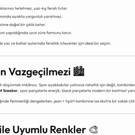
larınızı terletmez, yaz-kış ferah tutar.
anımda ayakta yorgunluk yaratmaz.
üme doğal bir şıklık katar.
m yapıldığında uzun süre formunu korur.
le yaz ve bahar aylarında ferahlık isteyenler için ideal bir seçim.
ın Vazgeçilmezi
🏙️
tı düşünmek imkânsız. Spor ayakkabılar yalnızca rahatlık için değil, kombinler
ot Sneaker
, spor parçalarla enerjik, klasik parçalarla modern bir kontrast yar
iğinde feminenliği dengelerken, jean + tişört kombinine ise ekstra bir sokak stili
ile Uyumlu Renkler
🎨