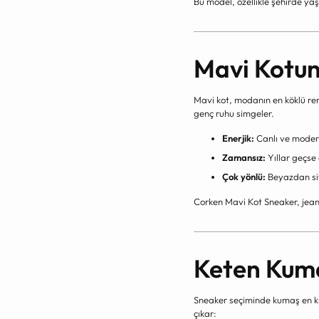
Bu model, özellikle şehirde ya
Mavi Kotu
Mavi kot, modanın en köklü re
genç ruhu simgeler.
Enerjik:
Canlı ve moder
Zamansız:
Yıllar geçse
Çok yönlü:
Beyazdan siy
Corken Mavi Kot Sneaker, jeanl
Keten Kuma
Sneaker seçiminde kumaş en kr
çıkar: