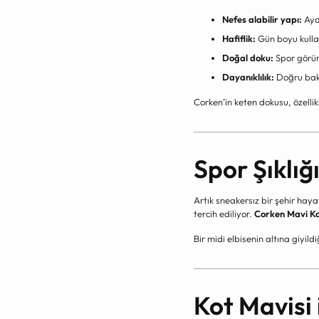
Nefes alabilir yapı:
Ayak
Hafiflik:
Gün boyu kull
Doğal doku:
Spor görün
Dayanıklılık:
Doğru bakı
Corken’in keten dokusu, özellik
Spor Şıklığ
Artık sneakersız bir şehir haya
tercih ediliyor.
Corken Mavi K
Bir midi elbisenin altına giyild
Kot Mavisi 