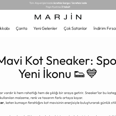
Tüm Alışverişlerinizde
ücretsiz kargo / ücretsiz iade
Peşin fiyatına
3 taksit
kkabı
Çanta
Yeni Gelenler
Çok Satanlar
İndirim Fırsa
avi Kot Sneaker: Spor
Yeni İkonu 👟💙
vardır ki hem rahatlığı hem de şıklığı bir araya getirir. Sneaker’lar bu kate
kullanılan malzeme, renk ve tasarım farkı ortaya koyar.
ker
, keten kumaşın ferahlığını kot mavisinin enerjisiyle buluşturarak günlük st