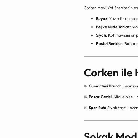
Corken Mavi Kot Sneaker’ın en 
Beyaz:
Yazın ferah hava
Bej ve Nude Tonlar:
Mod
Siyah:
Kot mavisini ön pl
Pastel Renkler:
Bahar a
Corken ile
📅
Cumartesi Brunch:
Jean şor
📅
Pazar Gezisi:
Midi elbise + 
📅
Spor Ruh:
Siyah tayt + over
Sokak Modas