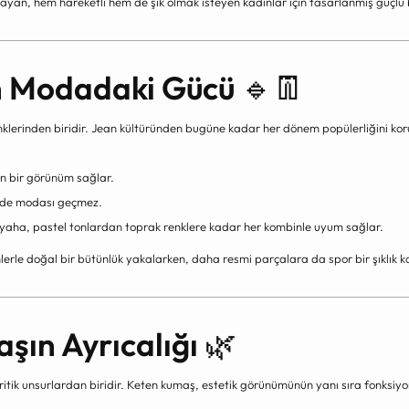
şayan, hem hareketli hem de şık olmak isteyen kadınlar için tasarlanmış güçlü b
n Modadaki Gücü
🔹👖
nklerinden biridir. Jean kültüründen bugüne kadar her dönem popülerliğini ko
n bir görünüm sağlar.
 de modası geçmez.
aha, pastel tonlardan toprak renklere kadar her kombinle uyum sağlar.
erle doğal bir bütünlük yakalarken, daha resmi parçalara da spor bir şıklık ka
şın Ayrıcalığı
🌿
itik unsurlardan biridir. Keten kumaş, estetik görünümünün yanı sıra fonksiyo