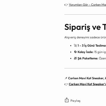
👉
Yorumları Gör – Corken Ma
Sipariş ve 
Alışveriş deneyimi sadece ürün
🚀
1 – 3 İş Günü Teslima
🔄
Kolay İade:
15 gün iç
🎁
Şık Paketleme:
Özenl
📌
Corken Mavi Kot Sneaker, ke
👉
Corken Mavi Kot Sneaker’ı
Paylaş