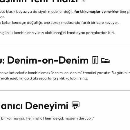
ce klasik beyaz ya da siyah modeller değil,
farklı kumaşlar ve renkler
öne çı
or.
 keten kumaşın doğallığı, onu sokak modasında farklı bir yere koyuyor.
 günlük kombinlerin yıldızı olabileceğini kanıtlayan parçalardan biri.
u: Denim-on-Denim
👖👟
lon ve kot ceketle kombinlemek “denim-on-denim” trendini yansıtır. Bu görünü
ercih edebilir, gold aksesuarlarla şıklık katabilirsiniz.
lanıcı Deneyimi
💬
lı bir kot mavisi. Hem rahat hem de çok modern duruyor.”