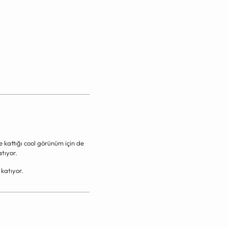
e kattığı cool görünüm için de
atıyor.
 katıyor.