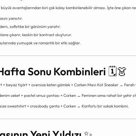
büyük avantajlarından biri çok kolay kombinlenebilir olması. İşte öne çıkan re
sını yansıtır.
ern, sofistike bir görünüm yaratır.
ana çıkarır, keskin bir kontrast oluşturur.
ylarında yumuşak ve romantik bir etki sağlar.
 Hafta Sonu Kombinleri
🗓️👗
t + beyaz tişört + oversize keten gömlek + Corken Mavi Kot Sneaker → Ferah 
denim ceket + pastel omuz çantası + Corken → Feminen ama rahat bir şehir sti
size sweatshirt + crossbody çanta + Corken → Konforlu bir sokak kombini.
ının Yeni Yıldızı
✨