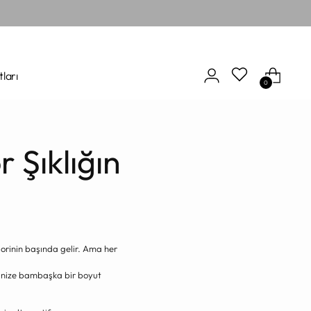
tları
0
 Şıklığın
gorinin başında gelir. Ama her
ilinize bambaşka bir boyut