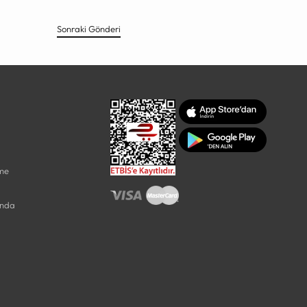
Sonraki Gönderi
rme
ında