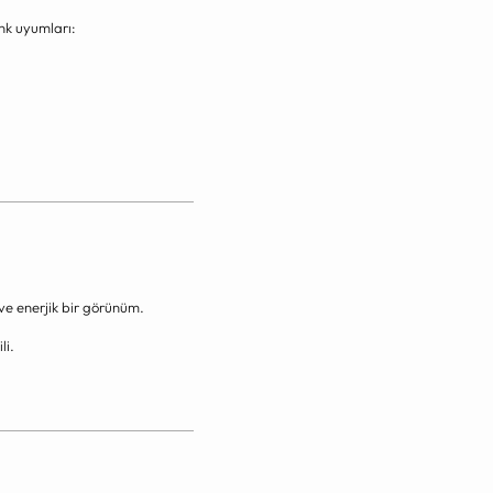
nk uyumları:
ve enerjik bir görünüm.
li.