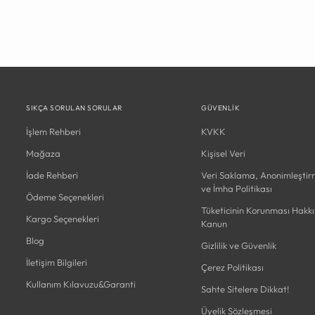
SIKÇA SORULAN SORULAR
GÜVENLIK
İşlem Rehberi
KVKK
Mağaza
Kişisel Veri
İade Rehberi
Veri Saklama, Anonimleşti
ve İmha Politikası
Ödeme Seçenekleri
Tüketicinin Korunması Hakk
Kargo Seçenekleri
Kanun
Blog
Gizlilik ve Güvenlik
İletişim Bilgileri
Çerez Politikası
Kullanım Kılavuzu&Garanti
Sahte Sitelere Dikkat!
Üyelik Sözleşmesi