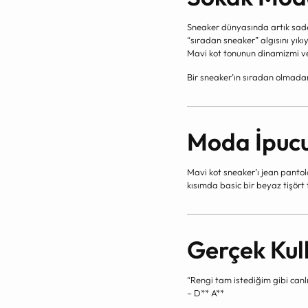
Sneaker dünyasında artık sade
“sıradan sneaker” algısını yıkıy
Mavi kot tonunun dinamizmi ve
Bir sneaker’ın sıradan olmadan
Moda İpuc
Mavi kot sneaker’ı jean panto
kısımda basic bir beyaz tişört t
Gerçek Kul
“Rengi tam istediğim gibi can
– D** A**