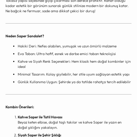
Tokasız yapısı sayesinde giyip çıkarması son derece pratiktir. Rahat olduğu
kadar estetik bir görünüm sunarak günlük stilinize modern bir dokunuş katar.
Ne bağcık ne fermuar, sade ama dikkat çekici bir duruş!
Neden Saper Sandalet?
Hakiki Deri: Nefes alabilen, yumuşak ve uzun ömürlü malzeme
Eva Taban: Ultra hafif, esnek ve darbe emici taban teknolojisi
Kahve ve Siyah Renk Seçenekleri: Hem klasik hem doğal kombinler için
ideal
Minimal Tasarım: Kolay giyilebilir, her stile uyum sağlayan estetik yapı
Günlük Kullanıma Uygun: Şehirde ya da tatilde rahatça tercih edilebilir
Kombin Önerileri:
Kahve Saper ile Tatil Havası
Beyaz keten elbise, doğal taşlı takılar ve kahve Saper ile yazın en
doğal şıklığını yakalayın.
Siyah Saper ile Şehir Şıklığı