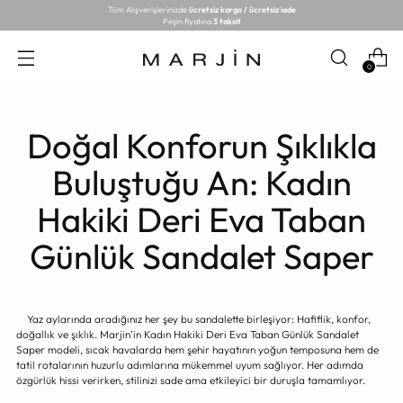
Tüm Alışverişlerinizde
ücretsiz kargo / ücretsiz iade
Peşin fiyatına
3 taksit
0
Doğal Konforun Şıklıkla
Buluştuğu An: Kadın
Hakiki Deri Eva Taban
Günlük Sandalet Saper
Yaz aylarında aradığınız her şey bu sandalette birleşiyor: Hafiflik, konfor,
doğallık ve şıklık. Marjin’in Kadın Hakiki Deri Eva Taban Günlük Sandalet
Saper modeli, sıcak havalarda hem şehir hayatının yoğun temposuna hem de
tatil rotalarının huzurlu adımlarına mükemmel uyum sağlıyor. Her adımda
özgürlük hissi verirken, stilinizi sade ama etkileyici bir duruşla tamamlıyor.