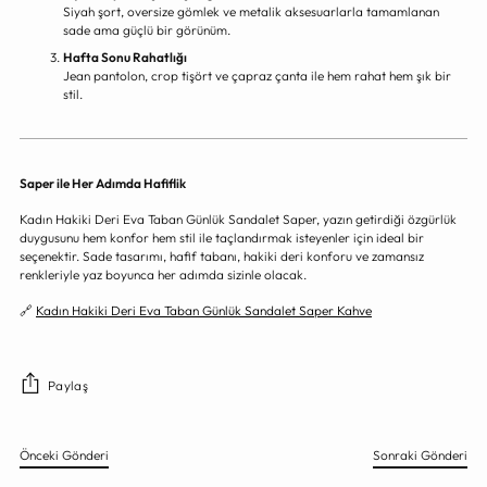
Siyah şort, oversize gömlek ve metalik aksesuarlarla tamamlanan
sade ama güçlü bir görünüm.
Hafta Sonu Rahatlığı
Jean pantolon, crop tişört ve çapraz çanta ile hem rahat hem şık bir
stil.
Saper ile Her Adımda Hafiflik
Kadın Hakiki Deri Eva Taban Günlük Sandalet Saper, yazın getirdiği özgürlük
duygusunu hem konfor hem stil ile taçlandırmak isteyenler için ideal bir
seçenektir. Sade tasarımı, hafif tabanı, hakiki deri konforu ve zamansız
renkleriyle yaz boyunca her adımda sizinle olacak.
🔗
Kadın Hakiki Deri Eva Taban Günlük Sandalet Saper Kahve
Paylaş
Önceki Gönderi
Sonraki Gönderi