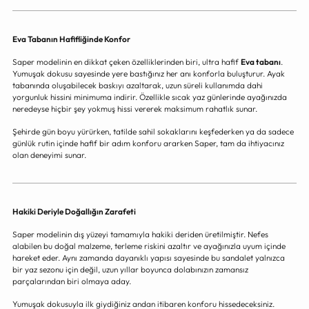
Eva Tabanın Hafifliğinde Konfor
Saper modelinin en dikkat çeken özelliklerinden biri, ultra hafif
Eva tabanı
.
Yumuşak dokusu sayesinde yere bastığınız her anı konforla buluşturur. Ayak
tabanında oluşabilecek baskıyı azaltarak, uzun süreli kullanımda dahi
yorgunluk hissini minimuma indirir. Özellikle sıcak yaz günlerinde ayağınızda
neredeyse hiçbir şey yokmuş hissi vererek maksimum rahatlık sunar.
Şehirde gün boyu yürürken, tatilde sahil sokaklarını keşfederken ya da sadece
günlük rutin içinde hafif bir adım konforu ararken Saper, tam da ihtiyacınız
olan deneyimi sunar.
Hakiki Deriyle Doğallığın Zarafeti
Saper modelinin dış yüzeyi tamamıyla hakiki deriden üretilmiştir. Nefes
alabilen bu doğal malzeme, terleme riskini azaltır ve ayağınızla uyum içinde
hareket eder. Aynı zamanda dayanıklı yapısı sayesinde bu sandalet yalnızca
bir yaz sezonu için değil, uzun yıllar boyunca dolabınızın zamansız
parçalarından biri olmaya aday.
Yumuşak dokusuyla ilk giydiğiniz andan itibaren konforu hissedeceksiniz.