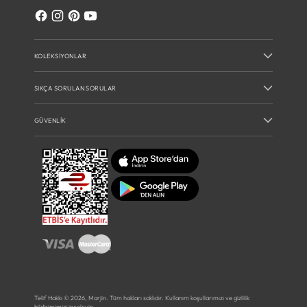
KOLEKSIYONLAR
SIKÇA SORULAN SORULAR
GÜVENLIK
Telif Hakkı © 2026,
Marjin
. Tüm hakları saklıdır. Kullanım koşullarımızı ve gizlilik
bildirimimizi inceleyin.