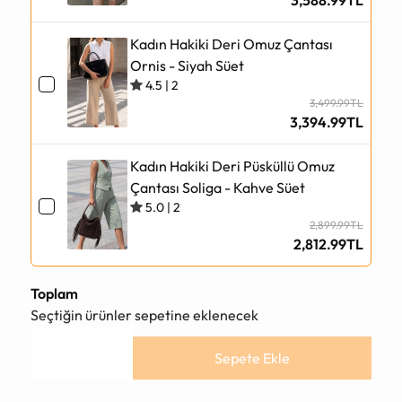
Kadın Hakiki Deri Omuz Çantası
Ornis - Siyah Süet
4.5
|
2
3,499.99TL
3,394.99TL
Kadın Hakiki Deri Püsküllü Omuz
Çantası Soliga - Kahve Süet
5.0
|
2
2,899.99TL
2,812.99TL
Toplam
Seçtiğin ürünler sepetine eklenecek
Sepete Ekle