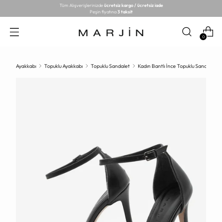
Tüm Alışverişlerinizde
ücretsiz kargo / ücretsiz iade
Peşin fiyatına
3 taksit
0
Ayakkabı
Topuklu Ayakkabı
Topuklu Sandalet
Kadın Bantlı İnce Topuklu Sandalet T