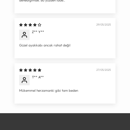
denediğimde. Bu yüzden iade..
29/05/2025
Z** Y**
Güzel ayakkabı ancak rahat değil
27/05/2025
T** A**
Mükemmel herzamanki gibi tam beden