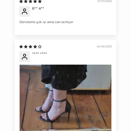
07/01/2026
B** A**
Görünümü çok iyi ama can acıtıyor
24/06/2025
**** ****