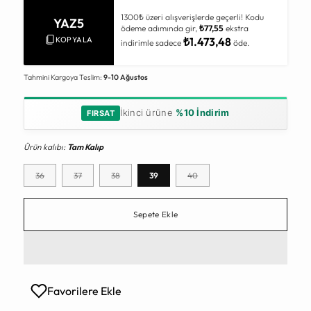
1300₺ üzeri alışverişlerde geçerli! Kodu
YAZ5
ödeme adımında gir,
₺77,55
ekstra
KOPYALA
₺1.473,48
indirimle sadece
öde.
Tahmini Kargoya Teslim:
9-10 Ağustos
İkinci ürüne
%10 İndirim
FIRSAT
Ürün kalıbı:
Tam Kalıp
36
37
38
39
40
Sepete Ekle
Favorilere Ekle