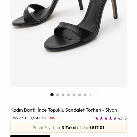
Kadın Bantlı İnce Topuklu Sandalet Torhen - Siyah
Normal
1,799.99TL
1,551.03TL
4.7
|
6
-%14
Fiyat
Peşin Fiyatına
3 Taksit
3x
₺517,01