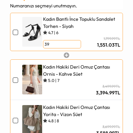
Numaranızı seçmeyi unutmayın.
Kadın Bantlı İnce Topuklu Sandalet
Torhen - Siyah
4.7
|
6
1,799.99TL
1,551.03TL
Kadın Hakiki Deri Omuz Çantası
Ornis - Kahve Süet
5.0
|
7
3,499.99TL
3,394.99TL
Kadın Hakiki Deri Omuz Çantası
Yorita - Vizon Süet
4.8
|
8
3,699.99TL
3,588.99TL