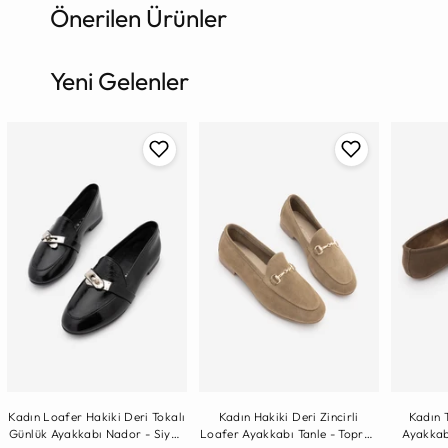
Önerilen Ürünler
Ürün
sepete
ekleniyor
Yeni Gelenler
Kadın Loafer Hakiki Deri Tokalı
Kadın Hakiki Deri Zincirli
Kadın 
Günlük Ayakkabı Nador - Siyah
Loafer Ayakkabı Tanle - Toprak
Ayakkab