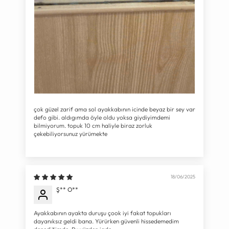
çok güzel zarif ama sol ayakkabının icinde beyaz bir sey var
defo gibi. aldıgımda öyle oldu yoksa giydiyimdemi
bilmiyorum. topuk 10 cm haliyle biraz zorluk
çekebiliyorsunuz yürümekte
18/06/2025
Ş** O**
Ayakkabının ayakta duruşu çook iyi fakat topukları
dayanıksız geldi bana. Yürürken güvenli hissedemedim