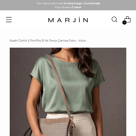
Tüm Alışverişlerinizde
ücretsiz kargo / ücretsiz iade
Peşin fiyatına
3 taksit
0
Kadın Clutch & Portföy El Ve Omuz Çantası Faris - Vizon