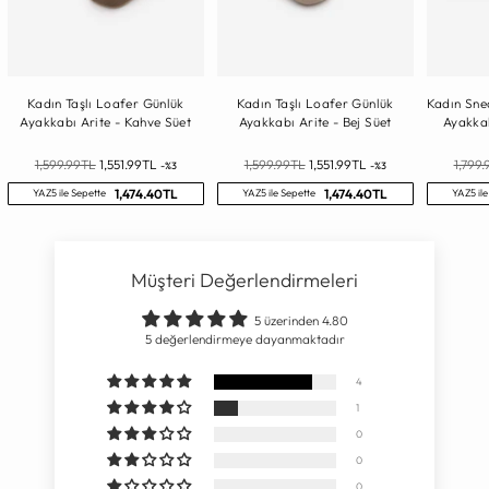
Kadın Taşlı Loafer Günlük
Kadın Taşlı Loafer Günlük
Kadın Sne
Ayakkabı Arite - Kahve Süet
Ayakkabı Arite - Bej Süet
Ayakkab
Normal
Normal
Norma
1,599.99TL
1,551.99TL
1,599.99TL
1,551.99TL
1,799
-%3
-%3
Fiyat
Fiyat
Fiyat
1,474.40TL
1,474.40TL
YAZ5 ile Sepette
YAZ5 ile Sepette
YAZ5 ile
Müşteri Değerlendirmeleri
5 üzerinden 4.80
5 değerlendirmeye dayanmaktadır
4
1
0
0
0