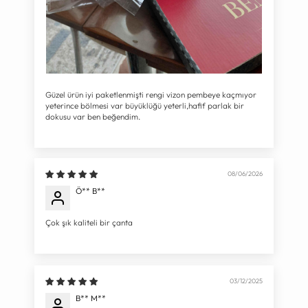
Güzel ürün iyi paketlenmişti rengi vizon pembeye kaçmıyor
yeterince bölmesi var büyüklüğü yeterli,hafif parlak bir
dokusu var ben beğendim.
08/06/2026
Ö** B**
Çok şık kaliteli bir çanta
03/12/2025
B** M**