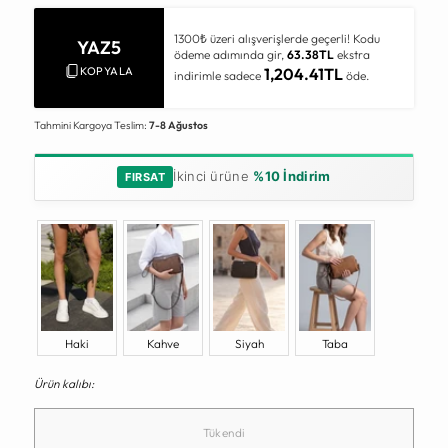
1300₺ üzeri alışverişlerde geçerli! Kodu
YAZ5
ödeme adımında gir,
63.38TL
ekstra
KOPYALA
1,204.41TL
indirimle sadece
öde.
Tahmini Kargoya Teslim:
7-8 Ağustos
İkinci ürüne
%10 İndirim
FIRSAT
Haki
Kahve
Siyah
Taba
Ürün kalıbı:
Tükendi