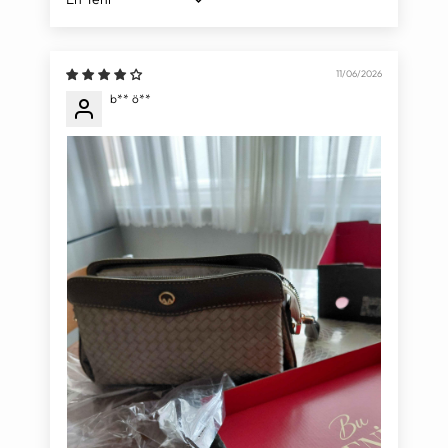
Sort by
11/06/2026
b** ö**