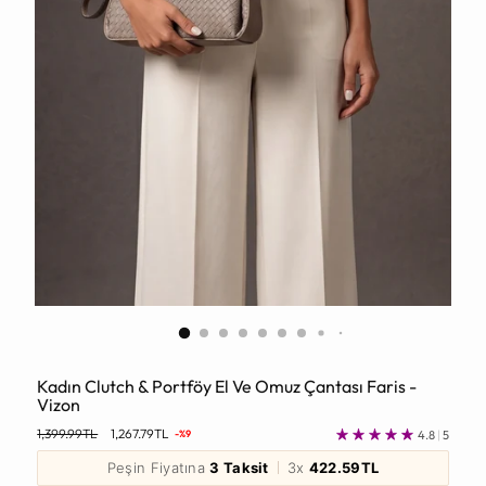
Kadın Clutch & Portföy El Ve Omuz Çantası Faris -
Vizon
Normal
1,399.99TL
1,267.79TL
4.8
|
5
-%9
Fiyat
Peşin Fiyatına
3 Taksit
3x
422.59TL