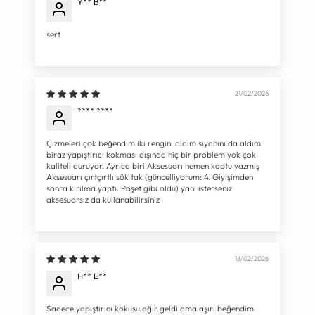
Y** B**
sert
21/02/2026
**** ****
Çizmeleri çok beğendim iki rengini aldım siyahını da aldım
biraz yapıştırıcı kokması dışında hiç bir problem yok çok
kaliteli duruyor. Ayrıca biri Aksesuarı hemen koptu yazmış
Aksesuarı çırtçırtlı sök tak (güncelliyorum: 4. Giyişimden
sonra kırılma yaptı. Poşet gibi oldu) yani isterseniz
aksesuarsız da kullanabilirsiniz
18/02/2026
H** E**
Sadece yapıştırıcı kokusu ağır geldi ama aşırı beğendim