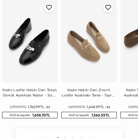
Kadın Loafer Hakiki Deri Tokalı
Kadın Hakiki Deri Zincirli
Kadın 
Günlük Ayakkabı Nador - Siyah
Loafer Ayakkabı Tanle - Toprak
Ayakkab
Rugan
Süet
Normal
Normal
Norma
1,799.99TL
1,745.99TL
1,699.99TL
1,648.99TL
1,599
-%3
-%3
Fiyat
Fiyat
Fiyat
1,658.70TL
1,566.55TL
YAZ5 ile Sepette
YAZ5 ile Sepette
YAZ5 ile