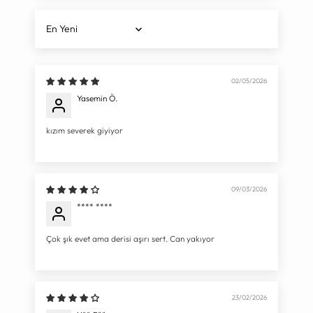
Sort by
02/05/2026
Yasemin Ö.
kızım severek giyiyor
09/03/2026
**** ****
Çok şık evet ama derisi aşırı sert. Can yakıyor
23/02/2026