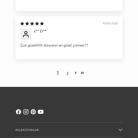
10/02/2026
s** D**
Çok güzellllllll dünyanın en güzel çizmesi??
1
2
KOLEKSIYONLAR