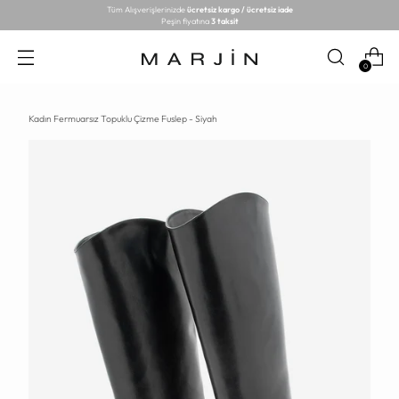
Tüm Alışverişlerinizde
ücretsiz kargo / ücretsiz iade
Peşin fiyatına
3 taksit
0
Kadın Fermuarsız Topuklu Çizme Fuslep - Siyah