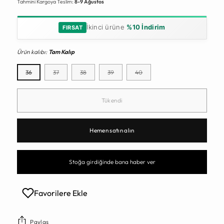
Tahmini Kargoya Teslim:
8-9 Ağustos
İkinci ürüne
%10 İndirim
FIRSAT
Ürün kalıbı:
Tam Kalıp
36
37
38
39
40
Tükendi
Hemen satın alın
Stoğa girdiğinde bana haber ver
Favorilere Ekle
Paylaş