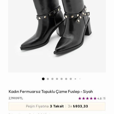
Kadın Fermuarsız Topuklu Çizme Fuslep - Siyah
Normal
2,799.99TL
4.8
|
11
Fiyat
Peşin Fiyatına
3 Taksit
3x
₺933,33