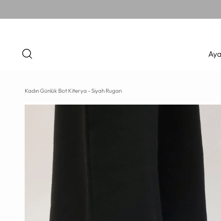
Aya
Kadın Günlük Bot Kiterya - Siyah Rugan