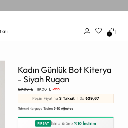
tları
0
Kadın Günlük Bot Kiterya
- Siyah Rugan
Normal
169.00TL
119.00TL
-%30
Fiyat
Peşin Fiyatına
3 Taksit
3x
₺39,67
Tahmini Kargoya Teslim:
9-10 Ağustos
İkinci ürüne
%10 İndirim
FIRSAT