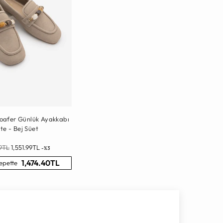
Loafer Günlük Ayakkabı
ite - Bej Süet
l
99TL
1,551.99TL
-%3
1,474.40TL
epette