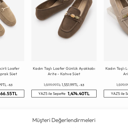
cirli Loafer
Kadın Taşlı Loafer Günlük Ayakkabı
Kadın Taşlı 
oprak Süet
Arite - Kahve Süet
Ar
Normal
Norma
99TL
1,599.99TL
1,551.99TL
1,599.
-%3
-%3
Fiyat
Fiyat
566.55TL
1,474.40TL
YAZ5 ile Sepette
YAZ5 ile S
Müşteri Değerlendirmeleri