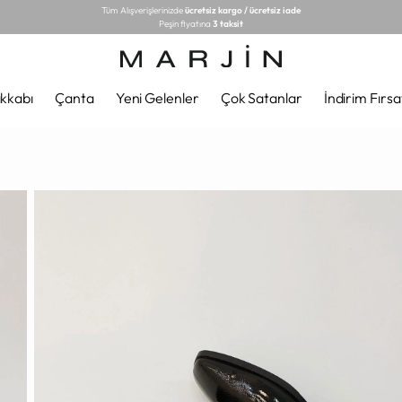
Tüm Alışverişlerinizde
ücretsiz kargo / ücretsiz iade
Peşin fiyatına
3 taksit
kkabı
Çanta
Yeni Gelenler
Çok Satanlar
İndirim Fırsa