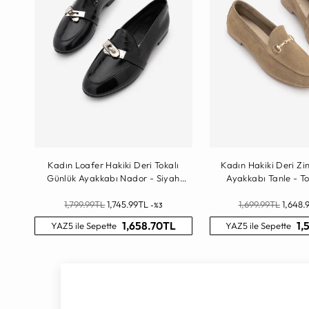
Kadın Loafer Hakiki Deri Tokalı
Kadın Hakiki Deri Zin
Günlük Ayakkabı Nador - Siyah
Ayakkabı Tanle - T
Rugan
Normal
Normal
1,799.99TL
1,745.99TL
1,699.99TL
1,648.
-%3
Fiyat
Fiyat
1,658.70TL
1,
YAZ5 ile Sepette
YAZ5 ile Sepette