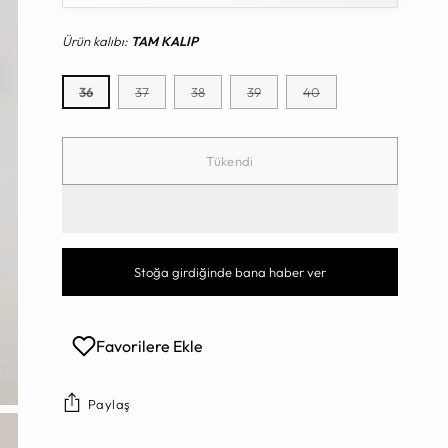
Ürün kalıbı:
TAM KALIP
36
37
38
39
40
Tükendi
Stoğa girdiğinde bana haber ver
Favorilere Ekle
Paylaş