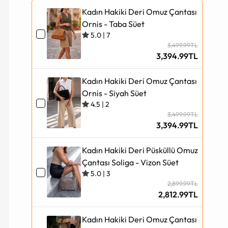
Kadın Hakiki Deri Omuz Çantası
Ornis - Taba Süet
5.0
|
7
3,499.99TL
3,394.99TL
Kadın Hakiki Deri Omuz Çantası
Ornis - Siyah Süet
4.5
|
2
3,499.99TL
3,394.99TL
Kadın Hakiki Deri Püsküllü Omuz
Çantası Soliga - Vizon Süet
5.0
|
3
2,899.99TL
2,812.99TL
Kadın Hakiki Deri Omuz Çantası