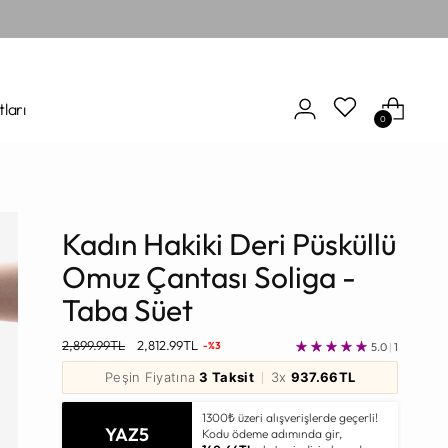
tları
0
Kadın Hakiki Deri Püsküllü
Omuz Çantası Soliga -
Taba Süet
Normal
2,899.99TL
2,812.99TL
-%3
5.0
|
1
Fiyat
Peşin Fiyatına
3 Taksit
3x
937.66TL
1300₺ üzeri alışverişlerde geçerli!
YAZ5
Kodu ödeme adımında gir,