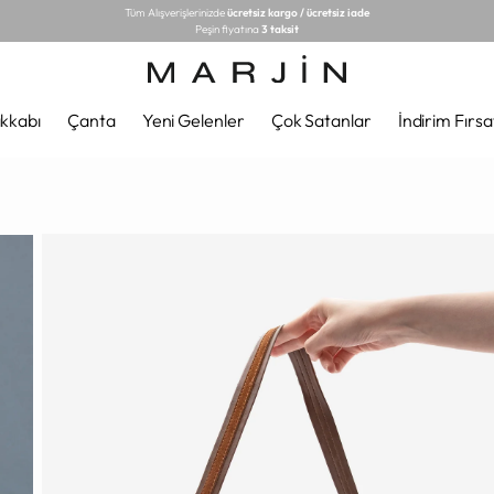
Tüm Alışverişlerinizde
ücretsiz kargo / ücretsiz iade
Peşin fiyatına
3 taksit
kkabı
Çanta
Yeni Gelenler
Çok Satanlar
İndirim Fırsa