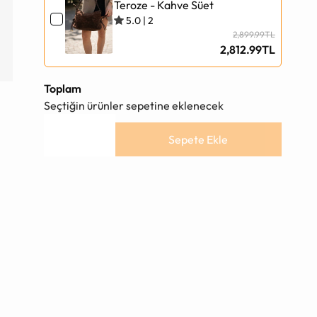
Teroze - Kahve Süet
5.0
|
2
2,899.99TL
2,812.99TL
Toplam
Seçtiğin ürünler sepetine eklenecek
Sepete Ekle
Ürün
sepete
ekleniyor