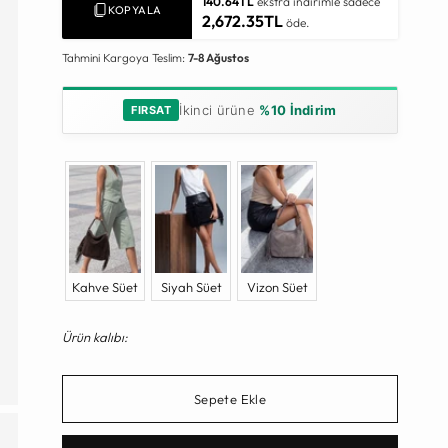
140.64TL
ekstra indirimle sadece
KOPYALA
2,672.35TL
öde.
Tahmini Kargoya Teslim:
7-8 Ağustos
İkinci ürüne
%10 İndirim
FIRSAT
Kahve Süet
Siyah Süet
Vizon Süet
Ürün kalıbı:
Sepete Ekle