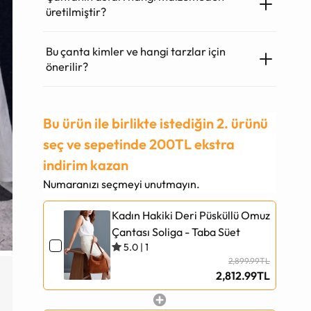
üretilmiştir?
Bu çanta kimler ve hangi tarzlar için
önerilir?
Bu ürün ile birlikte istediğin 2. ürünü
seç ve sepetinde 200TL ekstra
indirim kazan
Numaranızı seçmeyi unutmayın.
Kadın Hakiki Deri Püsküllü Omuz
Çantası Soliga - Taba Süet
5.0
|
1
2,899.99TL
2,812.99TL