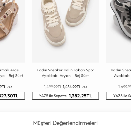
armak Arası
Kadın Sneaker Kalın Taban Spor
Kadın Snea
ya - Bej Süet
Ayakkabı Aryan - Bej Süet
Ayakkabı
Normal
Normal
99TL
1,499.99TL
1,454.99TL
1,499.9
-%3
-%3
Fiyat
Fiyat
027.30TL
1,382.25TL
YAZ5 ile Sepette
YAZ5 ile S
Müşteri Değerlendirmeleri