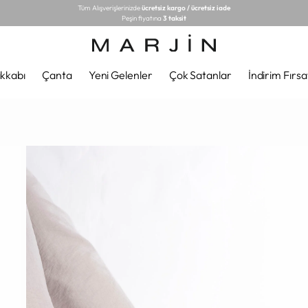
Tüm Alışverişlerinizde
ücretsiz kargo / ücretsiz iade
Peşin fiyatına
3 taksit
kkabı
Çanta
Yeni Gelenler
Çok Satanlar
İndirim Fırsa