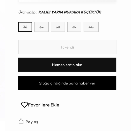
Ürün kalıbı:
KALIBI YARIM NUMARA KÜÇÜKTÜR
36
37
38
39
40
Tükendi
Hemen satın alın
Stoğa girdiğinde bana haber ver
Favorilere Ekle
Paylaş