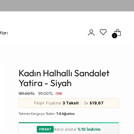
tları
0
Kadın Halhallı Sandalet
Yatira - Siyah
Normal
139.00TL
59.00TL
-%58
Fiyat
Peşin Fiyatına
3 Taksit
3x
₺19,67
Tahmini Kargoya Teslim:
7-8 Ağustos
İkinci ürüne
%10 İndirim
FIRSAT