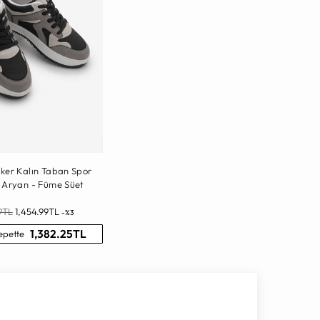
ker Kalın Taban Spor
 Aryan - Füme Süet
9TL
1,454.99TL
-%3
1,382.25TL
epette