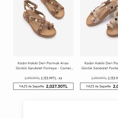
Kadın Hakiki Deri Parmak Arası
Kadın Hakiki Deri P
Günlük Sandalet Fonteya - Camel
Günlük Sandalet Fonte
Süet
Normal
Normal
2,199.99TL
2,133.99TL
2,199.99TL
2,133.
-%3
Fiyat
Fiyat
2,027.30TL
2,
YAZ5 ile Sepette
YAZ5 ile Sepette