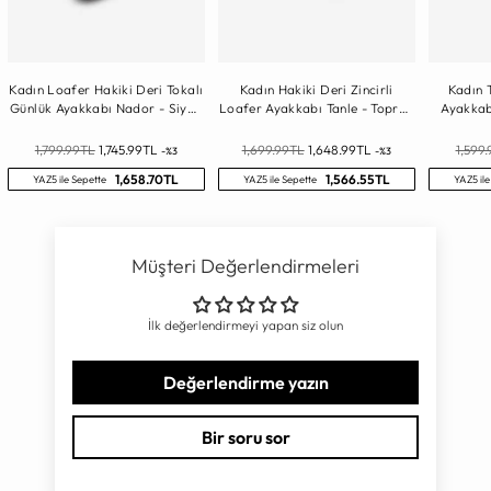
Kadın Loafer Hakiki Deri Tokalı
Kadın Hakiki Deri Zincirli
Kadın 
Günlük Ayakkabı Nador - Siyah
Loafer Ayakkabı Tanle - Toprak
Ayakkab
Rugan
Süet
Normal
Normal
Norma
1,799.99TL
1,745.99TL
1,699.99TL
1,648.99TL
1,599
-%3
-%3
Fiyat
Fiyat
Fiyat
1,658.70TL
1,566.55TL
YAZ5 ile Sepette
YAZ5 ile Sepette
YAZ5 ile
Müşteri Değerlendirmeleri
İlk değerlendirmeyi yapan siz olun
Değerlendirme yazın
Bir soru sor