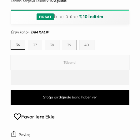
Tahmini Kargoya Teslim:
9-10 Ağustos
İkinci ürüne
%10 İndirim
FIRSAT
Ürün kalıbı:
TAM KALIP
36
37
38
39
40
Tükendi
Stoğa girdiğinde bana haber ver
Favorilere Ekle
Paylaş