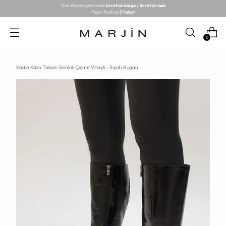
Tüm Alışverişlerinizde
ücretsiz kargo / ücretsiz iade
Peşin fiyatına
3 taksit
0
Kadın Kalın Taban Günlük Çizme Virayli - Siyah Rugan