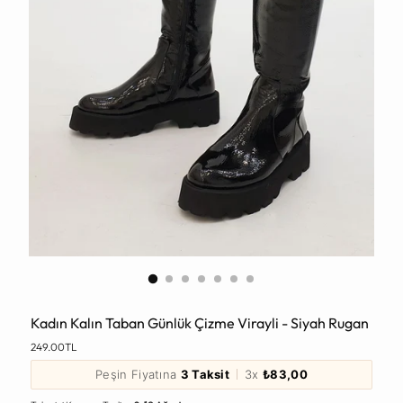
Kadın Kalın Taban Günlük Çizme Virayli - Siyah Rugan
Normal
249.00TL
Fiyat
Peşin Fiyatına
3 Taksit
3x
₺83,00