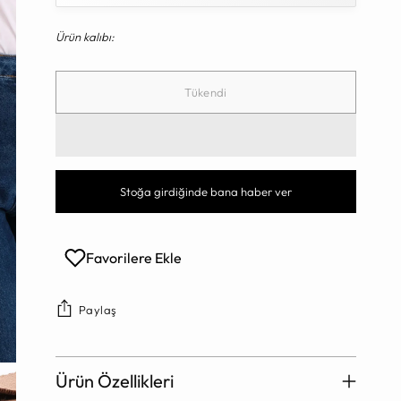
Ürün kalıbı:
Tükendi
Stoğa girdiğinde bana haber ver
Favorilere Ekle
Paylaş
Ürün Özellikleri