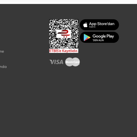
rme
ında