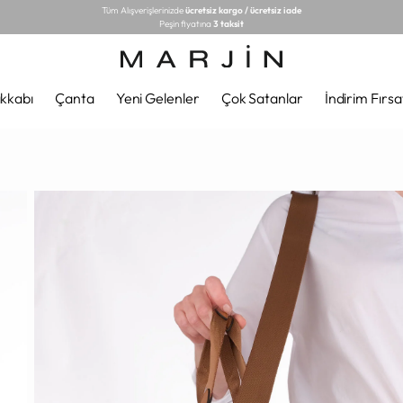
Tüm Alışverişlerinizde
ücretsiz kargo / ücretsiz iade
Peşin fiyatına
3 taksit
kkabı
Çanta
Yeni Gelenler
Çok Satanlar
İndirim Fırsa