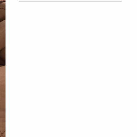
Ürün
sepete
ekleniyor