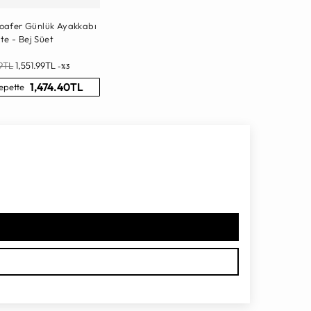
Loafer Günlük Ayakkabı
ite - Bej Süet
l
99TL
1,551.99TL
-%3
1,474.40TL
epette