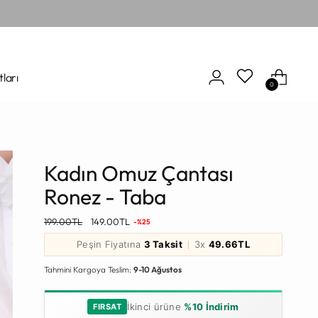
tları
0
Kadın Omuz Çantası
Ronez - Taba
Normal
199.00TL
149.00TL
-%25
Fiyat
Peşin Fiyatına
3 Taksit
3x
49.66TL
Tahmini Kargoya Teslim:
9-10 Ağustos
İkinci ürüne
%10 İndirim
FIRSAT