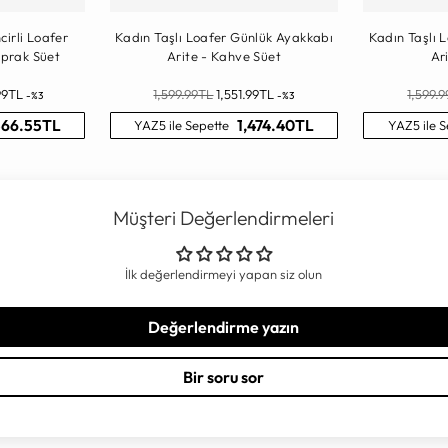
cirli Loafer
Kadın Taşlı Loafer Günlük Ayakkabı
Kadın Taşlı 
oprak Süet
Arite - Kahve Süet
Ar
Normal
Norma
99TL
1,599.99TL
1,551.99TL
1,599.
-%3
-%3
Fiyat
Fiyat
566.55TL
1,474.40TL
YAZ5 ile Sepette
YAZ5 ile S
Müşteri Değerlendirmeleri
İlk değerlendirmeyi yapan siz olun
Değerlendirme yazın
Bir soru sor