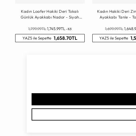
Kadın Loafer Hakiki Deri Tokalı
Kadın Hakiki Deri Zin
Günlük Ayakkabı Nador - Siyah
Ayakkabı Tanle - T
Rugan
Normal
Normal
1,799.99TL
1,745.99TL
1,699.99TL
1,648.
-%3
Fiyat
Fiyat
1,658.70TL
1,
YAZ5 ile Sepette
YAZ5 ile Sepette