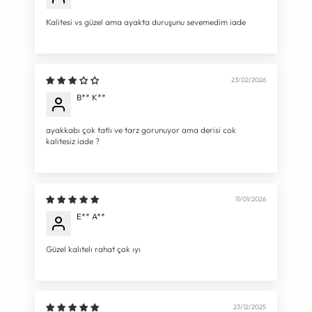
Kalitesi vs güzel ama ayakta duruşunu sevemedim iade
23/02/2026
B** K**
ayakkabı çok tatlı ve tarz gorunuyor ama derisi cok
kalitesiz iade ?
11/01/2026
E** A**
Güzel kalıtelı rahat çok ıyı
23/12/2025