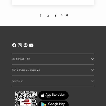
1
2
3
KOLEKSIYONLAR
SIKÇA SORULAN SORULAR
GÜVENLIK