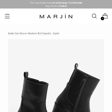
Tüm Alışverişlerinizde
ücretsiz kargo / ücretsiz iade
Peşin fiyatına
3 taksit
0
Kadın Sivri Burun Western Bot Siyesta - Siyah