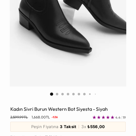
Kadın Sivri Burun Western Bot Siyesta - Siyah
Normal
2,599.99TL
1,668.00TL
4.4
|
19
-%36
Fiyat
Peşin Fiyatına
3 Taksit
3x
₺556,00