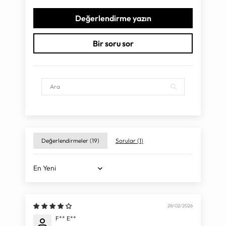
Değerlendirme yazın
Bir soru sor
Değerlendirmeler (
19
)
Sorular (
1
)
Sort by
28/02/2026
F** E**