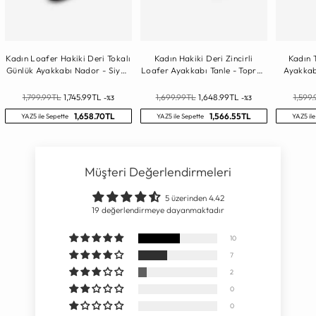
Kadın Loafer Hakiki Deri Tokalı
Kadın Hakiki Deri Zincirli
Kadın 
Günlük Ayakkabı Nador - Siyah
Loafer Ayakkabı Tanle - Toprak
Ayakkab
Rugan
Süet
Normal
Normal
Norma
1,799.99TL
1,745.99TL
1,699.99TL
1,648.99TL
1,599
-%3
-%3
Fiyat
Fiyat
Fiyat
1,658.70TL
1,566.55TL
YAZ5 ile Sepette
YAZ5 ile Sepette
YAZ5 ile
Müşteri Değerlendirmeleri
5 üzerinden 4.42
19 değerlendirmeye dayanmaktadır
10
7
2
0
0