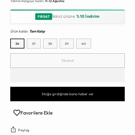
Tahmini Kargoya Teslim:
11-12 Ağustos
İkinci ürüne
%10 İndirim
FIRSAT
Ürün kalıbı:
Tam Kalıp
36
37
38
39
40
Tükendi
Stoğa girdiğinde bana haber ver
Favorilere Ekle
Paylaş