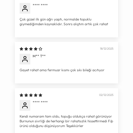
**** ****
Çok güzel ilk gün ağrı yaptı, normalde topuklu
giymediğimden kaynaklıdır. Sonrs alıştım artık çok rahat
18/12/2025
M** T**
Gayet rahat ama fermuar kısmı çok sıkı bileği acıtıyor
02/12/2025
**** ****
Kendi numaram tam oldu, topuğu oldukça rahat görünüyor
Burnunun sivrliği de herhangi bir rahatsızlık hissettirmedi F/p
ürünü olduğunu düşünüyorum Teşekkürler