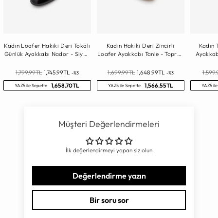
Kadın Loafer Hakiki Deri Tokalı
Kadın Hakiki Deri Zincirli
Kadın 
Günlük Ayakkabı Nador - Siyah
Loafer Ayakkabı Tanle - Toprak
Ayakkab
Rugan
Süet
Normal
Normal
Norma
1,799.99TL
1,745.99TL
1,699.99TL
1,648.99TL
1,599
-%3
-%3
Fiyat
Fiyat
Fiyat
1,658.70TL
1,566.55TL
YAZ5 ile Sepette
YAZ5 ile Sepette
YAZ5 ile
Müşteri Değerlendirmeleri
İlk değerlendirmeyi yapan siz olun
Değerlendirme yazın
Bir soru sor