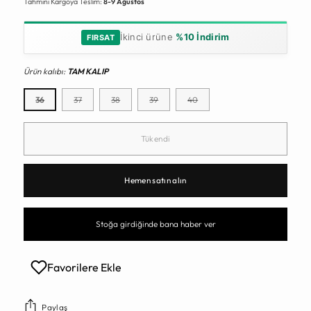
Tahmini Kargoya Teslim:
8-9 Ağustos
İkinci ürüne
%10 İndirim
FIRSAT
Ürün kalıbı:
TAM KALIP
36
37
38
39
40
Tükendi
Hemen satın alın
Stoğa girdiğinde bana haber ver
Favorilere Ekle
Paylaş