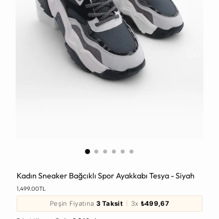
Kadın Sneaker Bağcıklı Spor Ayakkabı Tesya - Siyah
Normal
1,499.00TL
Fiyat
Peşin Fiyatına
3 Taksit
3x
₺499,67