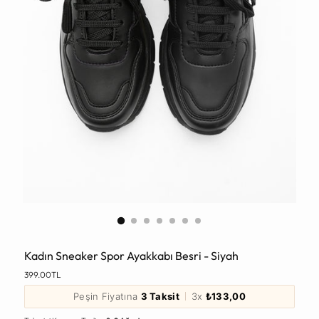
Kadın Sneaker Spor Ayakkabı Besri - Siyah
Normal
399.00TL
Fiyat
Peşin Fiyatına
3 Taksit
3x
₺133,00