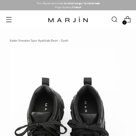
Tüm Alışverişlerinizde
ücretsiz kargo / ücretsiz iade
Peşin fiyatına
3 taksit
0
Kadın Sneaker Spor Ayakkabı Besri - Siyah