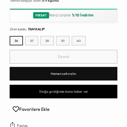
Tahmini Kargoya Teslim:
8-9 Ağustos
İkinci ürüne
%10 İndirim
FIRSAT
Ürün kalıbı:
TAM KALIP
36
37
38
39
40
Tükendi
Hemen satın alın
Stoğa girdiğinde bana haber ver
Favorilere Ekle
Paylaş