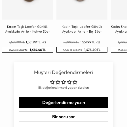
Kadın Taşlı Loafer Günlük
Kadın Taşlı Loafer Günlük
Kadın Sne
Ayakkabı Arite - Kahve Süet
Ayakkabı Arite - Bej Süet
Ayakkab
Normal
Normal
Norma
1,599.99TL
1,551.99TL
1,599.99TL
1,551.99TL
1,799
-%3
-%3
Fiyat
Fiyat
Fiyat
1,474.40TL
1,474.40TL
YAZ5 ile Sepette
YAZ5 ile Sepette
YAZ5 ile
Müşteri Değerlendirmeleri
İlk değerlendirmeyi yapan siz olun
Değerlendirme yazın
Bir soru sor