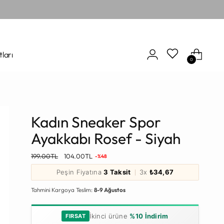
tları
0
Kadın Sneaker Spor
Ayakkabı Rosef - Siyah
Normal
199.00TL
104.00TL
-%48
Fiyat
Peşin Fiyatına
3 Taksit
3x
₺34,67
Tahmini Kargoya Teslim:
8-9 Ağustos
İkinci ürüne
%10 İndirim
FIRSAT