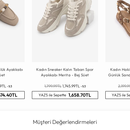
nlük Ayakkabı
Kadın Sneaker Kalın Taban Spor
Kadın Haki
üet
Ayakkabı Merita - Bej Süet
Günlük Sand
Normal
Norma
99TL
1,799.99TL
1,745.99TL
2,199.
-%3
-%3
Fiyat
Fiyat
474.40TL
1,658.70TL
YAZ5 ile Sepette
YAZ5 ile S
Müşteri Değerlendirmeleri