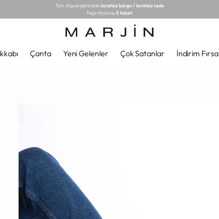
Tüm Alışverişlerinizde
ücretsiz kargo / ücretsiz iade
Peşin fiyatına
3 taksit
kkabı
Çanta
Yeni Gelenler
Çok Satanlar
İndirim Fırsa