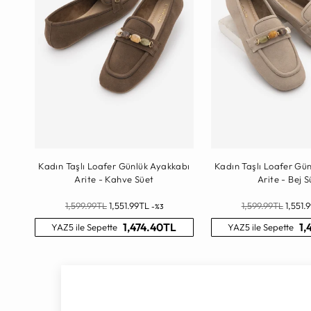
Kadın Taşlı Loafer Günlük Ayakkabı
Kadın Taşlı Loafer Gü
Arite - Kahve Süet
Arite - Bej S
Normal
Normal
1,599.99TL
1,551.99TL
1,599.99TL
1,551.
-%3
Fiyat
Fiyat
1,474.40TL
1,
YAZ5 ile Sepette
YAZ5 ile Sepette