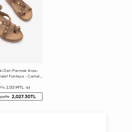
ki Deri Parmak Arası
alet Fonteya - Camel
Süet
l
99TL
2,133.99TL
-%3
2,027.30TL
epette