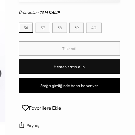
Ürün kalıbı:
TAM KALIP
36
37
38
39
40
Tükendi
Hemen satın alın
Stoğa girdiğinde bana haber ver
Favorilere Ekle
Paylaş