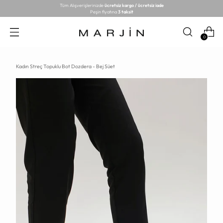
Tüm Alışverişlerinizde
ücretsiz kargo / ücretsiz iade
Peşin fiyatına
3 taksit
0
Kadın Streç Topuklu Bot Dozdera - Bej Süet