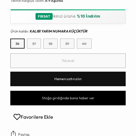
Tahmini Kargoya Teslim:
8-9 Ağustos
İkinci ürüne
%10 İndirim
FIRSAT
Ürün kalıbı:
KALIBI YARIM NUMARA KÜÇÜKTÜR
36
37
38
39
40
Tükendi
Hemen satın alın
Stoğa girdiğinde bana haber ver
Favorilere Ekle
Paylaş